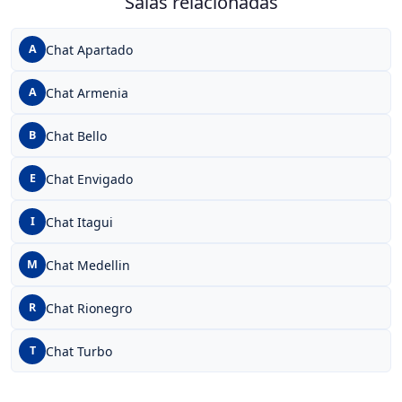
Salas relacionadas
Chat Apartado
A
Chat Armenia
A
Chat Bello
B
Chat Envigado
E
Chat Itagui
I
Chat Medellin
M
Chat Rionegro
R
Chat Turbo
T