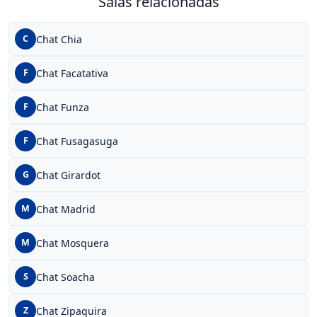
Salas relacionadas
Chat Chia
C
Chat Facatativa
F
Chat Funza
F
Chat Fusagasuga
F
Chat Girardot
G
Chat Madrid
M
Chat Mosquera
M
Chat Soacha
S
Chat Zipaquira
Z