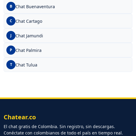
Chat Buenaventura
B
Chat Cartago
C
Chat Jamundi
J
Chat Palmira
P
Chat Tulua
T
Chatear.co
El chat gratis de Colombia. Sin registro, sin descargas.
Conéctate con colombianos de todo el país en tiempo real.