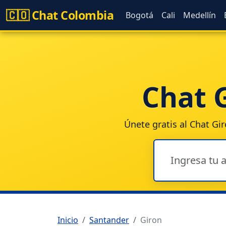
🇨🇴 Chat Colombia
Bogotá
Cali
Medellín
Chat 
Únete gratis al
Chat Gi
Inicio
Santander
Giron