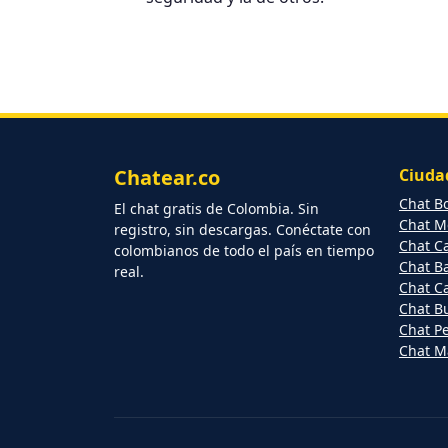
Chatear.co
Ciuda
Chat Bo
El chat gratis de Colombia. Sin
Chat Me
registro, sin descargas. Conéctate con
Chat Ca
colombianos de todo el país en tiempo
Chat Ba
real.
Chat C
Chat B
Chat Pe
Chat Ma