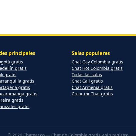
des principales
Salas populares
gotá gratis
Chat Gay Colombia gratis
dellín gratis
Chat Hot Colombia gratis
li gratis
Todas las salas
rranquilla gratis
Chat Cali gratis
artagena gratis
Chat Armenia gratis
ucaramanga gratis
Crear mi Chat gratis
reira gratis
nizales gratis
© 2026 Chatear.co — Chat de Colombia gratis y sin registro