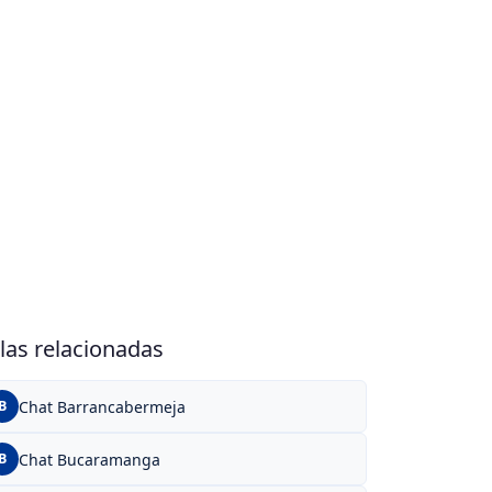
las relacionadas
Chat Barrancabermeja
B
Chat Bucaramanga
B