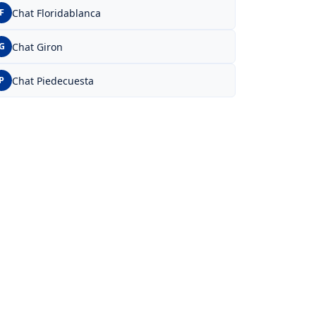
Chat Floridablanca
F
Chat Giron
G
Chat Piedecuesta
P